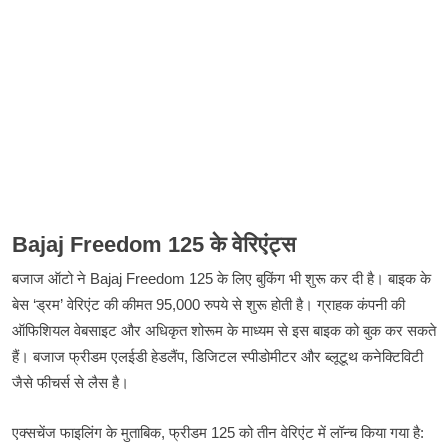
Bajaj Freedom 125
के
वेरिएंट्स
Bajaj Freedom 125
बजाज
ऑटो
ने
के
लिए
बुकिंग
भी
शुरू
कर
दी
है।
बाइक
के
‘
’
95,000
बेस
ड्रम
वेरिएंट
की
कीमत
रुपये
से
शुरू
होती
है।
ग्राहक
कंपनी
की
ऑफिशियल
वेबसाइट
और
अधिकृत
शोरूम
के
माध्यम
से
इस
बाइक
को
बुक
कर
सकते
,
हैं।
बजाज
फ्रीडम
एलईडी
हेडलैंप
डिजिटल
स्पीडोमीटर
और
ब्लूटूथ
कनेक्टिविटी
जैसे
फीचर्स
से
लैस
है।
,
125
:
एक्सचेंज
फाइलिंग
के
मुताबिक
फ्रीडम
को
तीन
वेरिएंट
में
लॉन्च
किया
गया
है