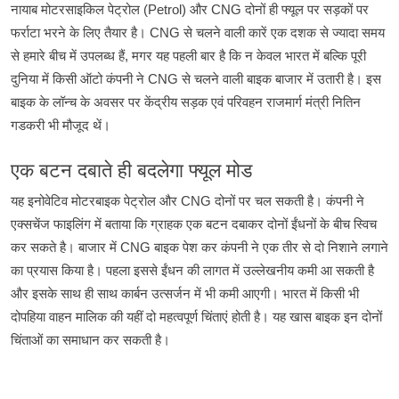
(Petrol)
CNG
नायाब
मोटरसाइकिल
पेट्रोल
और
दोनों
ही
फ्यूल
पर
सड़कों
पर
CNG
फर्राटा
भरने
के
लिए
तैयार
है।
से
चलने
वाली
कारें
एक
दशक
से
ज्यादा
समय
,
से
हमारे
बीच
में
उपलब्ध
हैं
मगर
यह
पहली
बार
है
कि
न
केवल
भारत
में
बल्कि
पूरी
CNG
दुनिया
में
किसी
ऑटो
कंपनी
ने
से
चलने
वाली
बाइक
बाजार
में
उतारी
है।
इस
बाइक
के
लॉन्च
के
अवसर
पर
केंद्रीय
सड़क
एवं
परिवहन
राजमार्ग
मंत्री
नितिन
गडकरी
भी
मौजूद
थें।
एक
बटन
दबाते
ही
बदलेगा
फ्यूल
मोड
CNG
यह
इनोवेटिव
मोटरबाइक
पेट्रोल
और
दोनों
पर
चल
सकती
है।
कंपनी
ने
एक्सचेंज
फाइलिंग
में
बताया
कि
ग्राहक
एक
बटन
दबाकर
दोनों
ईंधनों
के
बीच
स्विच
CNG
कर
सकते
है।
बाजार
में
बाइक
पेश
कर
कंपनी
ने
एक
तीर
से
दो
निशाने
लगाने
का
प्रयास
किया
है।
पहला
इससे
ईंधन
की
लागत
में
उल्लेखनीय
कमी
आ
सकती
है
और
इसके
साथ
ही
साथ
कार्बन
उत्सर्जन
में
भी
कमी
आएगी।
भारत
में
किसी
भी
दोपहिया
वाहन
मालिक
की
यहीं
दो
महत्वपूर्ण
चिंताएं
होती
है।
यह
खास
बाइक
इन
दोनों
चिंताओं
का
समाधान
कर
सकती
है।