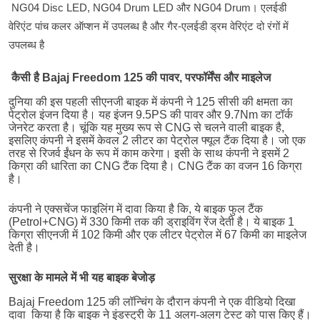
NG04 Disc LED, NG04 Drum LED
NG04 Drum
और
।
एलईडी
-
वेरिएंट
पांच
कलर
ऑप्शन
में
उपलब्ध
है
और
गैर
एलईडी
ड्रम
वेरिएंट
दो
रंगों
में
उपलब्ध
है
कैसी
है
Bajaj Freedom 125
की
पावर
,
परफॉर्मेंस
और
माइलेज
दुनिया
की
इस
पहली
सीएनजी
बाइक
में
कंपनी
ने
125
सीसी
की
क्षमता
का
पेट्रोल
इंजन
दिया
है।
यह
इंजन
9.5PS
की
पावर
और
9.7Nm
का
टॉर्क
जेनरेट
करता
है।
चूंकि
यह
मुख्य
रूप
से
CNG
से
चलने
वाली
बाइक
है
,
इसलिए
कंपनी
ने
इसमें
केवल
2
लीटर
का
पेट्रोल
फ्यूल
टैंक
दिया
है।
जो
एक
तरह
से
रिजर्व
ईंधन
के
रूप
में
काम
करेगा।
इसी
के
साथ
कंपनी
ने
इसमें
2
किग्रा
की
धारिता
का
CNG
टैंक
दिया
है।
CNG
टैंक
का
वजन
16
किग्रा
है।
कंपनी
ने
एक्सचेंज
फाइलिंग
में
दावा
किया
है
कि
,
ये
बाइक
फुल
टैंक
(Petrol+CNG)
में
330
किमी
तक
की
ड्राइविंग
रेंज
देती
है।
ये
बाइक
1
किग्रा
सीएनजी
में
102
किमी
और
एक
लीटर
पेट्रोल
में
67
किमी
का
माइलेज
देती
है।
सुरक्षा
के
मामले
में
भी
यह
बाइक
बेजोड़
Bajaj Freedom 125
की
लॉन्चिंग
के
दौरान
कंपनी
ने
एक
वीडियो
दिखा
दावा
किया
है
कि
बाइक
ने
इंडस्ट्री
के
11
अलग
-
अलग
टेस्ट
को
पास
किए
हैं।