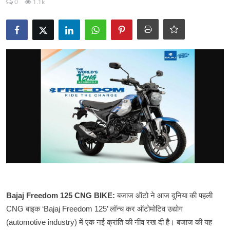
0
1.1k
टेक्नोलॉजी
Business
खेल
राजनीति
नौकरियां
धर्म/ज्योतिष
मनोरंजन
हिमाचली व्यंजन
Bajaj Freedom 125 CNG BIKE:
बजाज
ऑटो
ने
आज
दुनिया
की
पहली
CNG
‘Bajaj Freedom 125’
बाइक
लॉन्च
कर
ऑटोमोटिव
उद्योग
(automotive industry)
में
एक
नई
क्रांति
की
नींव
रख
दी
है।
बजाज
की
यह