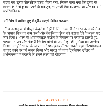
बाइक
का
‘
ट्रक
रोलओवर
टेस्ट
’
किया
गया
,
जिसमें
पाया
गया
कि
ट्रक
के
टायरों
के
नीचे
कुचले
जाने
के
बावजूद
,
सीएनजी
टैंक
बरकरार
था
और
दबाव
भी
अपरिवर्तित
था।
लॉन्चिंग
में
शामिल
हुए
केंद्रीय
मंत्री
नितिन
गडकरी
लॉन्च
कार्यक्रम
में
मौजूद
केंद्रीय
मंत्री
नितिन
गडकरी
ने
भारत
के
कच्चे
तेल
के
आयात
बिल
को
कम
करने
और
वैकल्पिक
ईंधन
को
बढ़ावा
देने
के
महत्व
पर
जोर
दिया।
भारत
के
ऑटोमोबाइल
उद्योग
के
विकास
पर
प्रकाश
डालते
हुए
,
गडकरी
ने
धन
और
नौकरी
निर्माता
दोनों
के
रूप
में
इसकी
भूमिका
का
उल्लेख
किया।
उन्होंने
भारत
के
जापान
को
पछाड़कर
तीसरा
सबसे
बड़ा
ऑटोमोबाइल
बाजार
बनने
पर
गर्व
व्यक्त
किया
और
भारत
को
पांच
ट्रिलियन
डॉलर
की
अर्थव्यवस्था
में
बदलने
के
अपने
लक्ष्य
को
दोहराया।
PREVIOUS ARTICLE