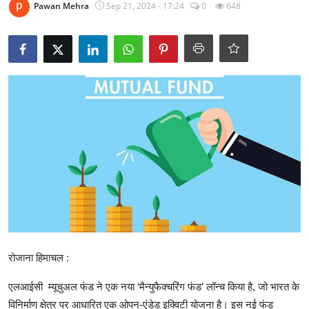
Pawan Mehra
Sep 21, 2024 - 17:24
0
648
टेक्नोलॉजी
Business
खेल
राजनीति
नौकरियां
धर्म/ज्योतिष
मनोरंजन
हिमाचली व्यंजन
रोजाना हिमाचल :
एलआईसी म्यूचुअल फंड ने एक नया ‘मैन्युफैक्चरिंग फंड’ लॉन्च किया है, जो भारत के
विनिर्माण क्षेत्र पर आधारित एक ओपन-एंडेड इक्विटी योजना है। इस नई फंड