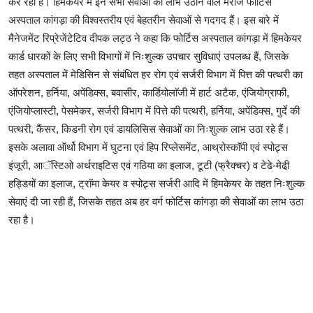
कर रहा है। हिमकेयर में इन सभी सेवाओं का लाभ उठाने वाले मरीज फोर्टिस
अस्पताल कांगड़ा की विश्वस्तरीय एवं बेहतरीन सेवाओं से गदगद हैं। इस बारे में
मैनेजमेंट रिप्रेजेंटेटिव दीपक लट्ठ ने कहा कि फोर्टिस अस्पताल कांगड़ा में हिमकेयर
कार्ड धारकों के लिए सभी विभागों में निःशुल्क उपचार सुविधाएं उपलब्ध हैं, जिसके
तहत अस्पताल में मेडिसिन से संबंधित हर रोग एवं सर्जरी विभाग में पित्त की पत्थरी का
ऑपरेशन, हर्निया, अपेंडिक्स, बवासीर, कार्डियोलाॅजी में हार्ट अटैक, एंजियोग्राफी,
एंजियोप्लास्टी, पेसमेकर, सर्जरी विभाग में पित्ते की पत्थरी, हर्निया, अपेंडिक्स, गुर्दे की
पत्थरी, कैंसर, किडनी रोग एवं डायलिसिस सेवाओं का निःशुल्क लाभ उठा रहे हैं।
इसके अलावा ऑर्थो विभाग में घुटना एवं हिप रिप्लेसमेंट, आथ्रोस्काॅपी एवं स्पोट्र्स
इंजूरी, आॅस्टिओ अर्थराइटिस एवं गठिया का इलाज, टूटी (फ्रैक्चर) व टेढे-मेढी़
हड्डियों का इलाज, ट्राॅमा केयर व स्पोट्र्स सर्जरी आदि में हिमकेयर के तहत निःशुल्क
सेवाएं दी जा रही हैं, जिसके तहत अब हर वर्ग फोर्टिस कांगड़ा की सेवाओं का लाभ उठा
रहा है।