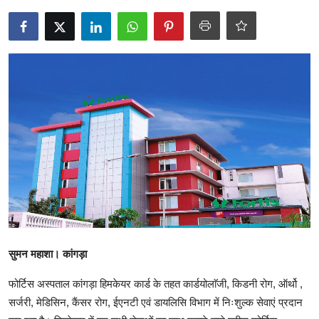
टेक्नोलॉजी
Business
खेल
राजनीति
नौकरियां
धर्म/ज्योतिष
मनोरंजन
सुमन महाशा। कांगड़ा
हिमाचली व्यंजन
फोर्टिस अस्पताल कांगड़ा हिमकेयर कार्ड के तहत कार्डयोलाॅजी, किडनी रोग, ऑर्थो ,
सर्जरी, मेडिसिन, कैंसर रोग, ईएनटी एवं डायलिसि विभाग में निःशुल्क सेवाएं प्रदान