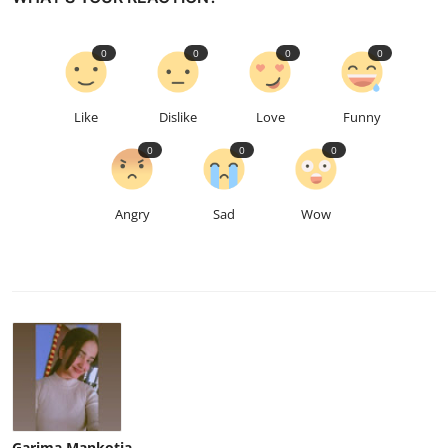
0
0
0
0
Like
Dislike
Love
Funny
0
0
0
Angry
Sad
Wow
Garima Mankotia