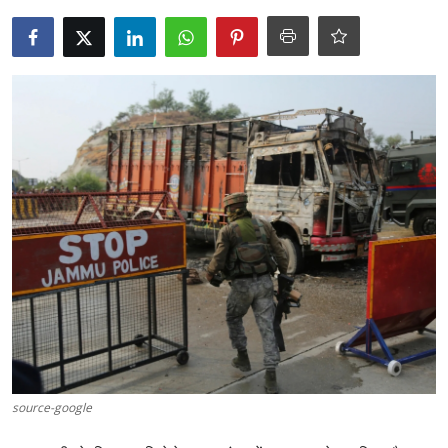
टेक्नोलॉजी
Business
खेल
राजनीति
नौकरियां
धर्म/ज्योतिष
मनोरंजन
हिमाचली व्यंजन
source-google