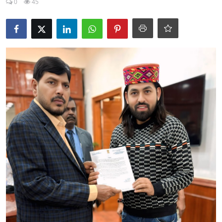
0
45
टेक्नोलॉजी
Business
खेल
राजनीति
नौकरियां
धर्म/ज्योतिष
मनोरंजन
हिमाचली व्यंजन