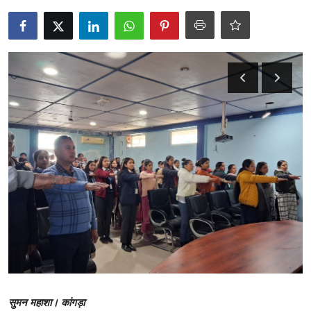
टेक्नोलॉजी
Business
खेल
राजनीति
नौकरियां
धर्म/ज्योतिष
मनोरंजन
हिमाचली व्यंजन
सुमन महाशा। कांगड़ा