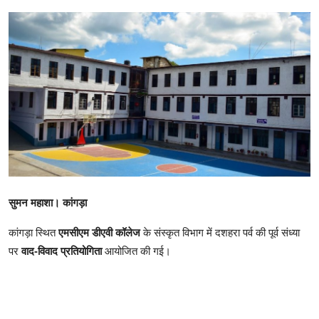
टेक्नोलॉजी
Business
खेल
राजनीति
नौकरियां
धर्म/ज्योतिष
सुमन महाशा। कांगड़ा
मनोरंजन
कांगड़ा स्थित
एमसीएम डीएवी कॉलेज
के संस्कृत विभाग में दशहरा पर्व की पूर्व संध्या
पर
वाद-विवाद प्रतियोगिता
आयोजित की गई।
हिमाचली व्यंजन