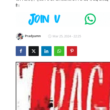
टेक्नोलॉजी
है।
Business
खेल
Pradyumn
Mar 25, 2024 - 22:25
राजनीति
नौकरियां
धर्म/ज्योतिष
मनोरंजन
हिमाचली व्यंजन